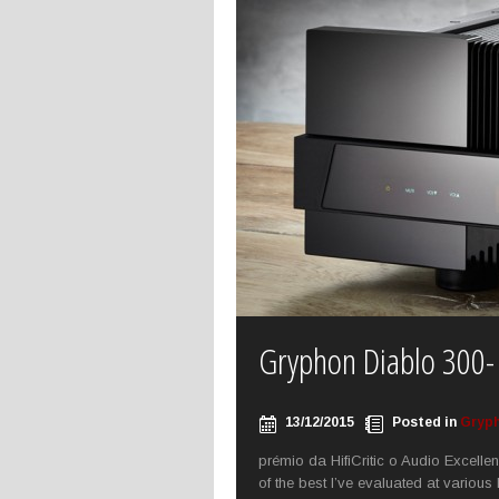
Gryphon Diablo 300- A
13/12/2015
Posted in
Gryp
prémio da HifiCritic o Audio Excell
of the best I’ve evaluated at variou