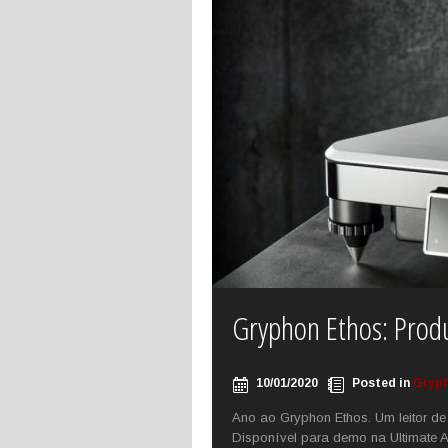
Gryphon Ethos: Produ
10/01/2020
Posted in
Gryp
Ano ao Gryphon Ethos. Um leitor d
Disponível para demo na Ultimate A