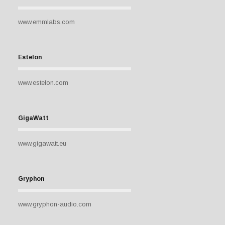
www.emmlabs.com
Estelon
www.estelon.com
GigaWatt
www.gigawatt.eu
Gryphon
www.gryphon-audio.com