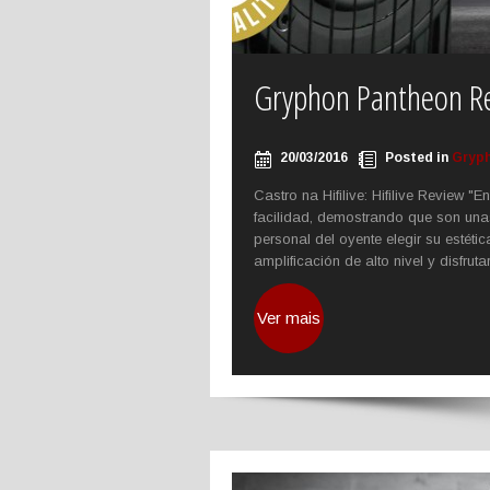
Gryphon Pantheon R
20/03/2016
Posted in
Gryp
Castro na Hifilive: Hifilive Review "
facilidad, demostrando que son una
personal del oyente elegir su estét
amplificación de alto nivel y disfrutar 
Ver mais