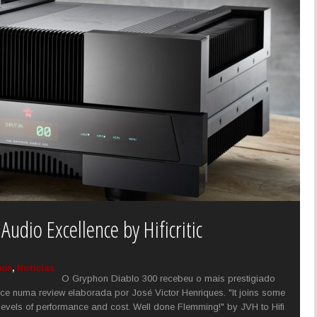
udio Excellence by Hificritic
hon
,
Notícias
O Gryphon Diablo 300 recebeu o mais prestigiado
ence numa review elaborada por José Victor Henriques. "It joins some
s levels of performance and cost. Well done Flemming!" by JVH to Hifi