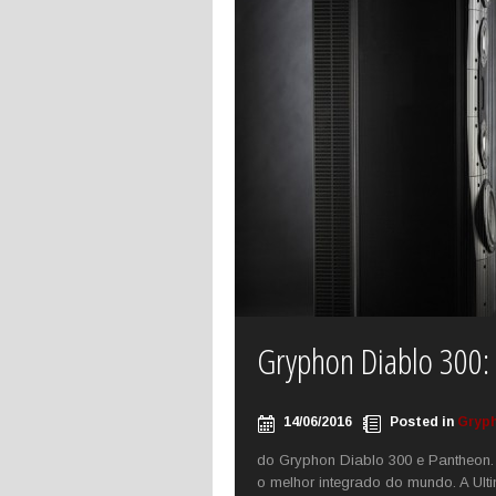
Gryphon Diablo 300:
14/06/2016
Posted in
Gryp
do Gryphon Diablo 300 e Pantheon. 
o melhor integrado do mundo. A Ul