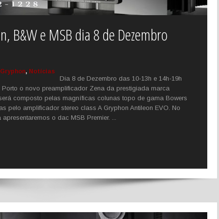
on, B&W e MSB dia 8 de Dezembro
Gryphon
,
Notícias
Dia 8 de Dezembro das 10-13h e 14h-19h
 Porto o novo preamplificador Zena da prestigiada marca
será composto pelas magníficas colunas topo de gama Bowers
as pelo amplificador stereo class A Gryphon Antileon EVO. No
a apresentaremos o dac MSB Premier. ...