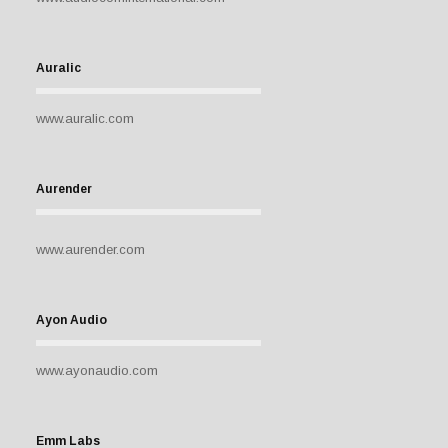
Auralic
www.auralic.com
Aurender
www.aurender.com
Ayon Audio
www.ayonaudio.com
Emm Labs