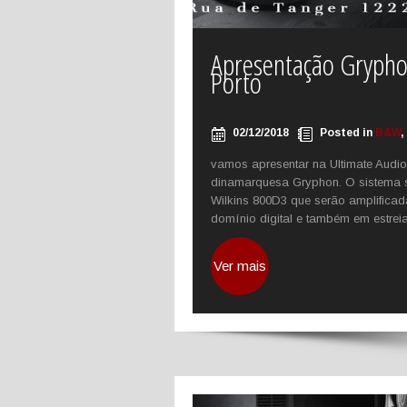
Apresentação Gryph
Porto
02/12/2018
Posted in
B&W
,
vamos apresentar na Ultimate Audio
dinamarquesa Gryphon. O sistema 
Wilkins 800D3 que serão amplificad
domínio digital e também em estrei
Ver mais