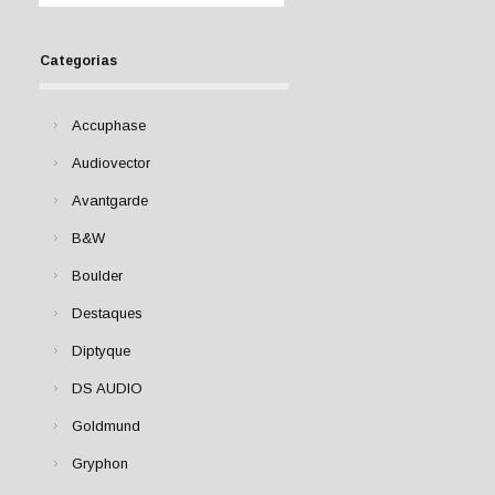
Categorias
Accuphase
Audiovector
Avantgarde
B&W
Boulder
Destaques
Diptyque
DS AUDIO
Goldmund
Gryphon