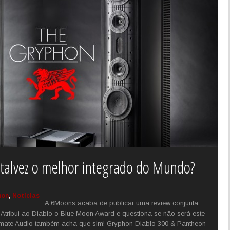
 talvez o melhor integrado do Mundo?
hon
,
Notícias
A 6Moons acaba de publicar uma review conjunta
Atribui ao Diablo o Blue Moon Award e questiona se não será este
timate Audio também acha que sim! Gryphon Diablo 300 & Pantheon