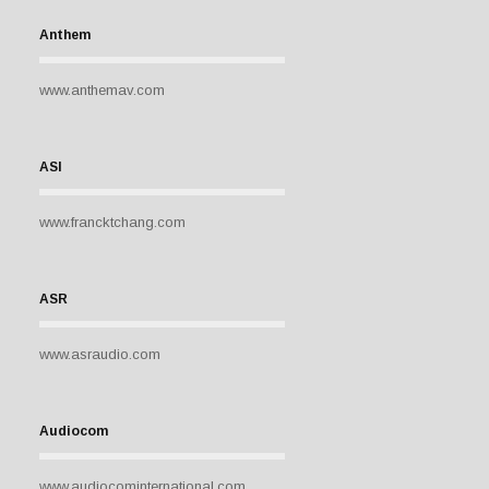
Anthem
www.anthemav.com
ASI
www.francktchang.com
ASR
www.asraudio.com
Audiocom
www.audiocominternational.com