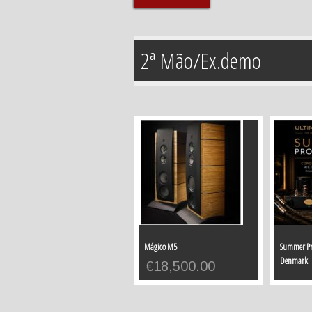
2ª Mão/Ex.demo
Mágico M5
Summer P
Denmark
€
18,500.00