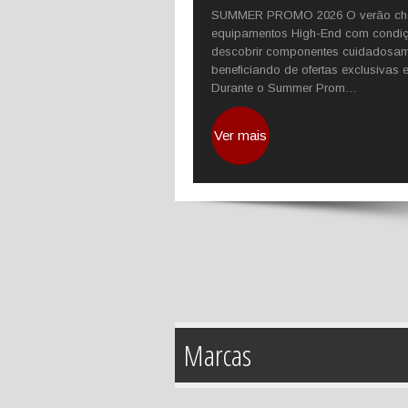
SUMMER PROMO 2026 O verão chegou
equipamentos High-End com condiçõe
descobrir componentes cuidadosame
beneficiando de ofertas exclusivas
Durante o Summer Prom…
Ver mais
Marcas