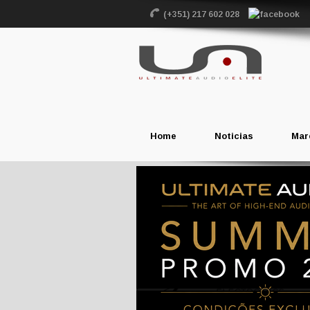
(+351) 217 602 028
Home
Noticias
Mar