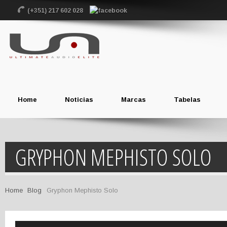
(+351) 217 602 028
Home
Noticias
Marcas
Tabelas
GRYPHON MEPHISTO SOLO
Home
Blog
Gryphon Mephisto Solo