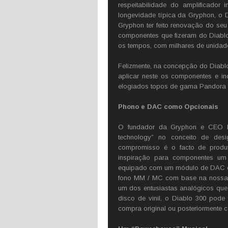
respeitabilidade do amplificado
longevidade típica da Gryphon, o 
Gryphon ter feito renovação do se
componentes que fizeram do Diablo
os tempos, com milhares de unidad
Felizmente, na concepção do Diablo 
aplicar neste os componentes e in
elogiados topos de gama Pandora (
Phono e DAC como Opcionais
O fundador da Gryphon e CEO Fl
technology” no conceito de des
compromisso é o facto de prod
inspiração para componentes um
equipado com um módulo de DAC o
fono MM / MC com base na nossa p
um dos entusiastas analógicos que 
disco de vinil, o Diablo 300 pod
compra original ou posteriormente 