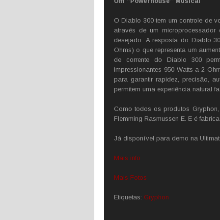
Um “Powerhouse” Musical
O Diablo 300 tem um controle de v
através de um microprocessador q
desejado. A resposta do Diablo 3
Ohms) o que representa um aumento 
de corrente do Diablo 300 pe
impressionantes 950 Watts a 2 Ohm
para garantir rapidez, precisão, 
permitem uma experiência natural fa
Como todos os produtos Gryphon, 
Flemming Rasmussen E. E é fabric
Já disponível para demo na Ultimat
Mais info
Mais Fotos
Etiquetas:
Gryphon