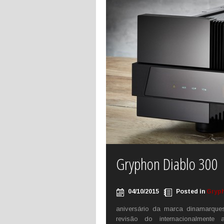
Gryphon Diablo 300
04/10/2015
Posted in
Gryp
aniversário da marca dinamarque
revisão do internacionalmente