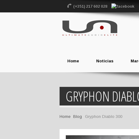
(+351) 217 602 028
Home
Noticias
Mar
GRYPHON DIABL
Home
Blog
Gryphon Diablo 300