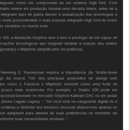
r integrado como um componente de um sistema High End. Com
Diablo esteve em produção durante uma década inteira, antes de a
u integrado topo de gama devido à actualização das tecnologias e
 muito possivelmente o mais popular integrado High End de todos
es vendidas no mundo todo.
300, a tripulação Gryphon teve o luxo e privilégio de ser capaz de
ovações tecnológicas que surgiram durante a criação dos muitos
preamp) e Mephisto (amplificador de potência)
emming E. Rasmussen explica a importância da “trickle-down
ign da marca: “Um dos principais propósitos de design sem
utos como o Pandora e Mephisto servirem como uma fonte de
 pouco mais acessíveis. Por exemplo, o Diablo 300 pode ser
pcional baseado no inovador Gryphon Kalliope DAC ou um andar
hono Legato Legacy “. “Se você está na vanguarda digital ou é
continua a desfrutar dos tesouros musicais disponíveis apenas no
e ser adaptado para atender às suas preferências no momento da
conforme suas necessidades evoluem. “