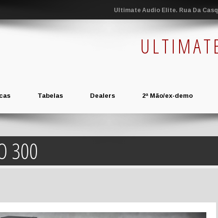
Ultimate Audio Elite. Rua Da Casqu
ULTIMAT
cas
Tabelas
Dealers
2ª Mão/ex-demo
O 300