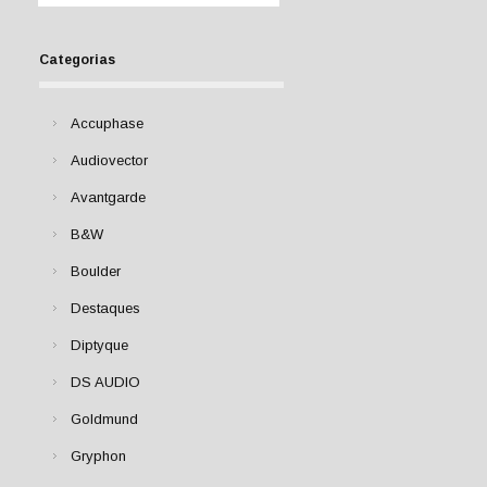
Categorias
Accuphase
Audiovector
Avantgarde
B&W
Boulder
Destaques
Diptyque
DS AUDIO
Goldmund
Gryphon