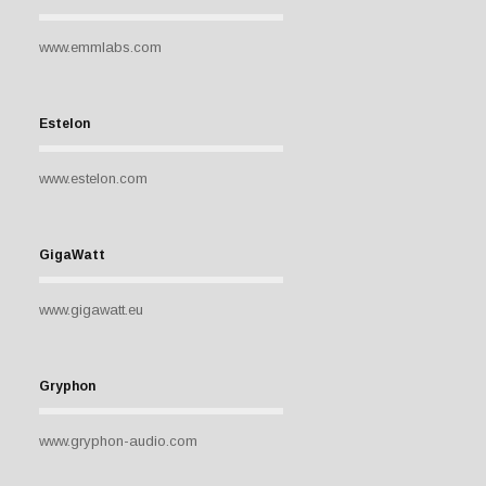
www.emmlabs.com
Estelon
www.estelon.com
GigaWatt
www.gigawatt.eu
Gryphon
www.gryphon-audio.com