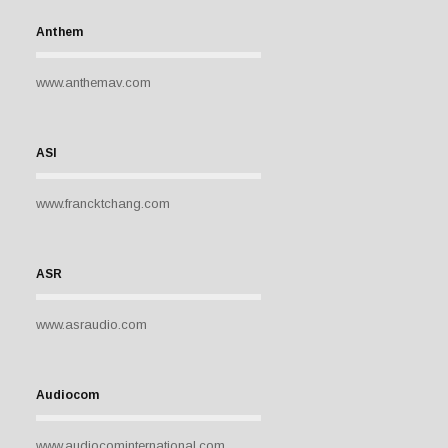
Anthem
www.anthemav.com
ASI
www.francktchang.com
ASR
www.asraudio.com
Audiocom
www.audiocominternational.com