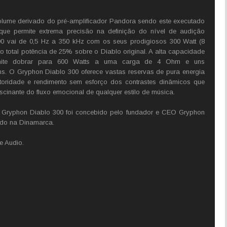
olume derivado do pré-amplificador Pandora sendo este executado
ue permite extrema precisão na definição do nível de audição
00 vai de 0,5 Hz a 350 kHz com os seus prodigiosos 300 Watt (8
total potência de 25% sobre o Diablo original. A alta capacidade
rmite dobrar para 600 Watts a uma carga de 4 Ohm e uns
s. O Gryphon Diablo 300 oferece vastas reservas de pura energia
autoridade e rendimento sem esforço dos contrastes dinâmicos que
scinante do fluxo emocional de qualquer estilo de música.
Gryphon Diablo 300 foi concebido pelo fundador e CEO Gryphon
ado na Dinamarca.
e Audio.