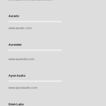
Auralic
www.auralic.com
Aurender
www.aurender.com
Ayon Audio
www.ayonaudio.com
Emm Labs