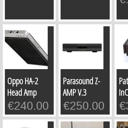
Oppo HA-2
Parasound Z-
Pa
Head Amp
AMP V.3
In
€
240.00
€
250.00
€