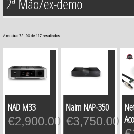
2ª Mão/ex-demo
A mostrar 73–90 de 117 resultados
NAD M33
Naim NAP-350
Ne
Aco
€
2,900.00
€
3,750.00
€