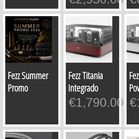
Fezz Summer
Fezz Titania
Fez
Promo
Integrado
Po
€
1,790.00
€