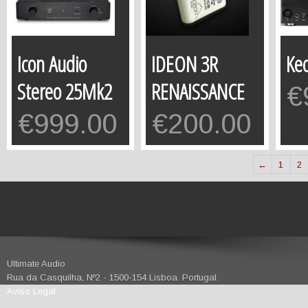
Icon Audio
IDEON 3R
Ke
Stereo 25Mk2
RENAISSANCE
€
€
999.00
€
200.00
←
1
2
Ultimate Audio
Rua da Casquilha, Nº2 - 1500-154 Lisboa. Portugal.
Aviso Legal