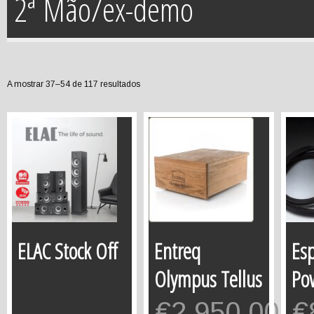
2ª Mão/ex-demo
A mostrar 37–54 de 117 resultados
ELAC Stock Off
Entreq
Esp
Olympus Tellus
Po
€
2,950.00
€