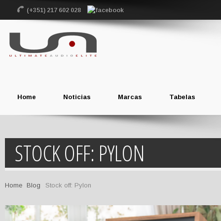
(+351) 217 602 028
Home
Noticias
Marcas
Tabelas
STOCK OFF: PYLON
Home
Blog
Stock off: Pylon