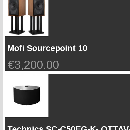
Mofi Sourcepoint 10
€
3,200.00
Technics SC-C50EG-K- OTTA