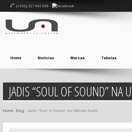
(+351) 217 602 028
Home
Noticias
Marcas
Tabelas
JADIS “SOUL OF SOUND” NA 
Home
Blog
Jadis “Soul of Sound” na Ultimate Audio